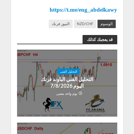
https://t.me/eng_abdelkawy
الوسوم
NZD/CHF
النيوز فرنك
قد يعجبك كذلك
التحليل الفنى
التحليل الفني الباوند فرنك
اليوم 7/8/2026
يوم واحد مضى