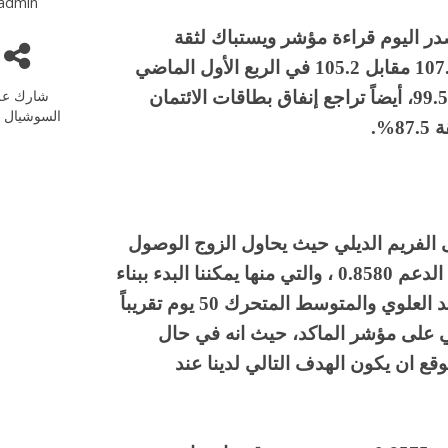
admin
صدر اليوم قراءة مؤشر ويستباك لثقة
المستهلكين والتي أظهرت اتساعاً إلى ما قيمته 107.1 مقابل 105.2 في الربع الأول الماضي
شارك عل
بخلاف التوقعات التي أشارت لتقلص الاتساع إلى 99.5، أيضاً تراجع إنفاق بطاقات الائتمان
السوشيال م
 الفريم الديلي حيث يحاول الزوج الوصول
الى مستويات الحد السفلي لهذا الوتد بالقرب من الدعم 0.8580 ، والتي منها يمكننا البدء ببناء
مراكز شرائية على الزوج لاستهداف مستويات الحد العلوي والمتوسط المتحرك 50 يوم تقريباً
فرجنس ايجابي على مؤشر الماكد، حيث انه في حال
قع ان يكون الهدف التالي لدينا عند