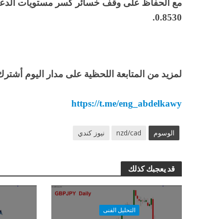
0.8530.
لمزيد من المتابعة اللحظية على مدار اليوم أشترك 
https://t.me/eng_abdelkawy
الوسوم
nzd/cad
نيوز كندي
قد يعجبك كذلك
التحليل الفنى