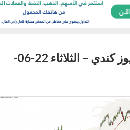
التحليل اليومي لزوج النيوز كندي – الثلاثاء 22-06-