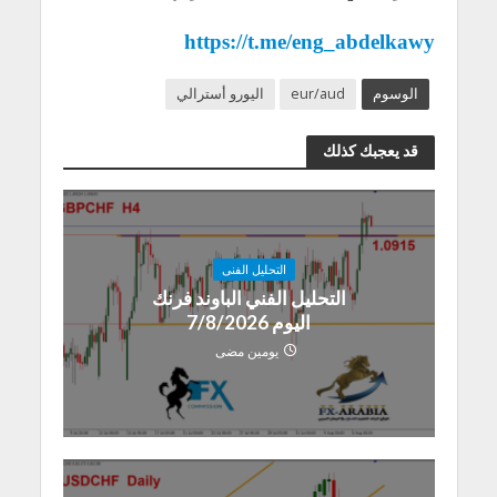
https://t.me/eng_abdelkawy
الوسوم
eur/aud
اليورو أسترالي
قد يعجبك كذلك
التحليل الفنى
التحليل الفني الباوند فرنك
اليوم 7/8/2026
يومين مضى