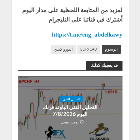
لمزيد من المتابعة اللحظية على مدار اليوم
أشترك في قناتنا على التليجرام
https://t.me/eng_abdelkawy
الوسوم
EUR/CAD
اليورو كندي
قد يعجبك كذلك
التحليل الفنى
التحليل الفني الباوند فرنك
اليوم 7/8/2026
يومين مضى