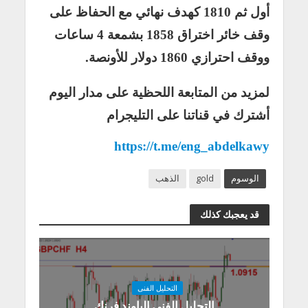
أول ثم 1810 كهدف نهائي مع الحفاظ على
وقف خائر اختراق 1858 بشمعة 4 ساعات
ووقف احترازي 1860 دولار للأونصة.
لمزيد من المتابعة اللحظية على مدار اليوم
أشترك في قناتنا على التليجرام
https://t.me/eng_abdelkawy
الوسوم
gold
الذهب
قد يعجبك كذلك
التحليل الفنى
التحليل الفني الباوند فرنك