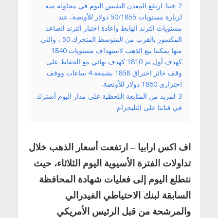
2
فنيا: ارتفع المعدن النفيس اليوم في محاولة منه
لزيارة مستويات 50/1855 دولار للأونصة، عند
مستويات الترند الهابط واعادة اختبار الترند الصاعد
المكسور بالقرب من المتوسط المتحرك 50 ، والتي
منها يمكننا بيع الذهب لاستهداف مستويات 1840
كهدف أول ثم 1810 كهدف نهائي مع الحفاظ على
وقف خائر اختراق 1858 بشمعة 4 ساعات ووقف
احترازي 1860 دولار للأونصة.
3
لمزيد من المتابعة اللحظية على مدار اليوم أشترك
في قناتنا على التليجرام
اف اكس ارابيا – ارتفعت أسعار الذهب خلال
تداولات الفترة الأسيوية اليوم الثلاثاء، حيث
نتطلع اليوم إلى فعليات شهادة المحافظة
السابقة لبنك الاحتياطي الفيدرالي
والمرشحة من قبل الرئيس الأمريكي