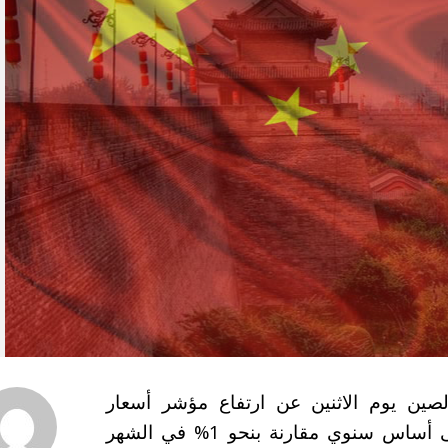
ين يوم الاثنين عن ارتفاع مؤشر أسعار
المستهلكين بنسبة 1.2% خلال أبريل/نيسان على أساس سنوي مقارنة بنحو 1% في الشهر