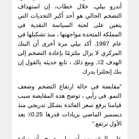
أندرو بيلي، خلال خطاب، إن استهداف
التضخم الحالي هو أحد أكبر التحديات التي
يتعين على لجنة السياسة النقدية في
المملكة المتحدة مواجهتها ، منذ تشكيلها في
عام 1997.
أكد بيلي مرة أخرى أن البنك
المركزي لا يزال ملتزمًا بإعادة التضخم إلى
الهدف 2٪. ومع ذلك ، تابع حديثه بالقول إن
بنك إنجلترا يدرك
“مقايضة في حالة ارتفاع التضخم وضعف
النمو. في رأيي ، توضح هذه المقايضة سبب
قيامنا برفع سعر الفائدة بشكل تدريجي منذ
ديسمبر الماضي بزيادات قدرها 0.25٪ بعد
الأول ترتفع.”
على الرغم من أن بيلي صرح بأن زيادة