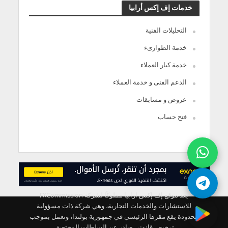
خدمات إف إكس أرابيا
التحليلات الفنية
خدمة الطوارىء
خدمة كبار العملاء
الدعم الفنى و خدمة العملاء
عروض و مسابقات
فتح حساب
يعد موقع إف إكس ارابيا مملوكًا لشركة FXCommission
للاستشارات والخدمات التجارية، وهي شركة ذات مسؤولية
محدودة يقع مقرها الرئيسي في جمهورية بولندا، وتعمل بموجب
ترخيص قانوني صادر عن السلطات المختصة.