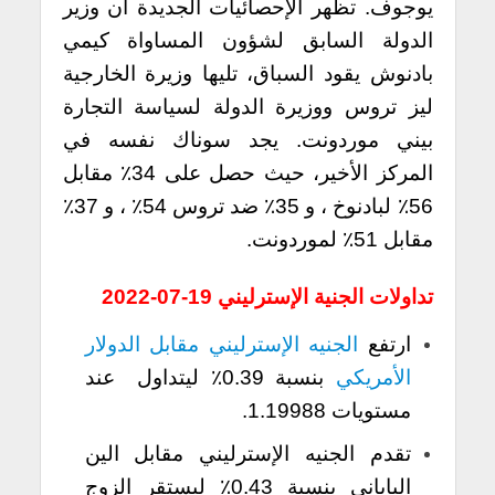
يوجوف.
تظهر الإحصائيات الجديدة أن وزير
الدولة السابق لشؤون المساواة كيمي
بادنوش يقود السباق، تليها وزيرة الخارجية
ليز تروس ووزيرة الدولة لسياسة التجارة
بيني موردونت.
يجد سوناك نفسه في
المركز الأخير، حيث حصل على 34٪ مقابل
56٪ لبادنوخ ، و 35٪ ضد تروس 54٪ ، و 37٪
مقابل 51٪ لموردونت.
تداولات الجنية الإسترليني 19-07-2022
ارتفع
الجنيه الإسترليني مقابل الدولار
الأمريكي
بنسبة 0.39٪ ليتداول عند
مستويات 1.19988.
تقدم الجنيه الإسترليني مقابل الين
الياباني بنسبة 0.43٪ ليستقر الزوج