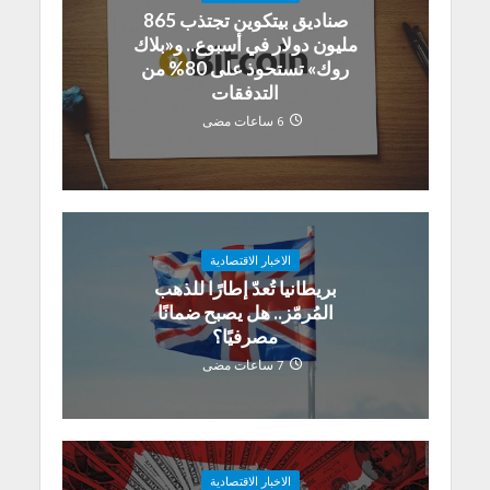
صناديق بيتكوين تجتذب 865
مليون دولار في أسبوع.. و«بلاك
روك» تستحوذ على 80% من
التدفقات
6 ساعات مضى
الاخبار الاقتصادية
بريطانيا تُعدّ إطارًا للذهب
المُرمّز.. هل يصبح ضمانًا
مصرفيًا؟
7 ساعات مضى
الاخبار الاقتصادية