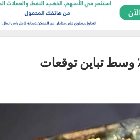
ذهب ينخفض بنسبة 2٪ وسط تباين توقعات