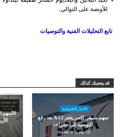
للأونصة على التوالي.
تابع التحليلات الفنية والتوصيات
قد يعجبك كذلك
الاخبار الاقتصادية
الأسهم ا
سهم سبيس إكس يقفز 12% بعد رفع
الأرب
التوصية إلى «شراء»
يوم واحد مضى