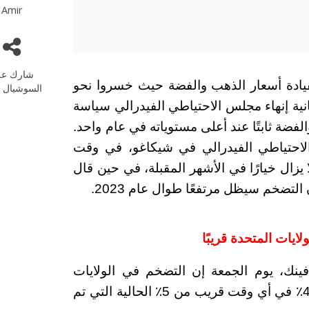
Amir
شارك عل
ت تداولات المعادن الثمينة 14-14-2023 بقيادة أسعار الذهب والفضة حيث خسروا نحو
السوشيال م
انية إنهاء مجلس الاحتياطي الفيدرالي سياسة
الفضة ثابتًا عند أعلى مستوياته في عام واحد.
احتياطي الفيدرالي في شيكاغو، في وقت
 يزال خيارًا في الأشهر المقبلة، في حين قال
لتضخم سيظل مرتفعًا طوال عام 2023.
ايات المتحدة قريبًا
ينك، يوم الجمعة إن التضخم في الولايات
المتحدة من غير المرجح أن ينخفض إلى أقل من 4٪ في أي وقت قريب من 5٪ الحالية التي تم