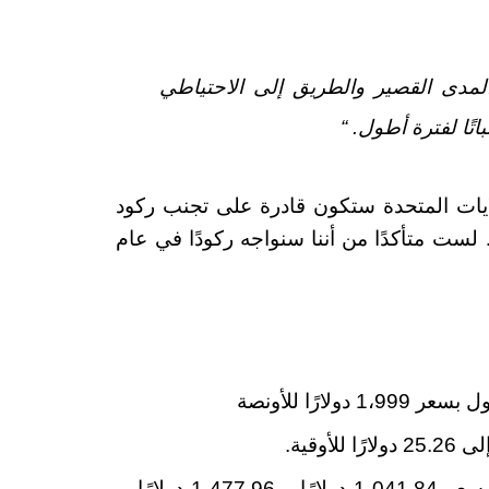
مدى القصير والطريق إلى الاحتياطي
تًا لفترة أطول. “
لولايات المتحدة ستكون قادرة على تجنب ركود
ا … لست متأكدًا من أننا سنواجه ركودًا في عام
تكبد البلاتين والبلاديوم خسائر طفيفة ليتداولا بسعر 1،041.84 دولارًا و 1،477.96 دولارًا