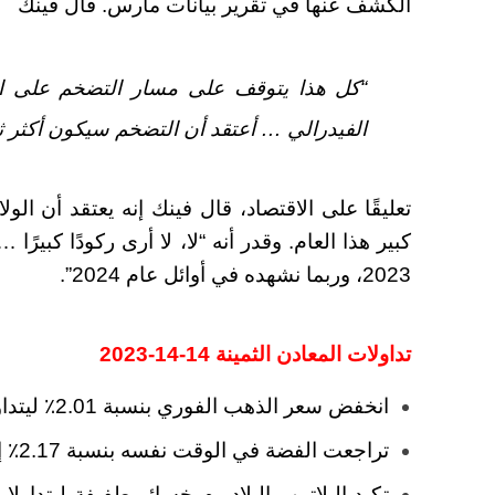
الكشف عنها في تقرير بيانات مارس. قال فينك
“كل هذا يتوقف على مسار التضخم على ال
الفيدرالي … أعتقد أن التضخم سيكون أكثر ثبا
تعليقًا على الاقتصاد، قال فينك إنه يعتقد أن ا
كبير هذا العام. وقدر أنه “لا، لا أرى ركودًا كبيرً
2023، وربما نشهده في أوائل عام 2024”.
تداولات المعادن الثمينة 14-14-2023
انخفض سعر الذهب الفوري بنسبة 2.01٪ ليتداول بسعر 1،999 دولارًا للأونصة
تراجعت الفضة في الوقت نفسه بنسبة 2.17٪ إلى 25.26 دولارًا للأوقية.