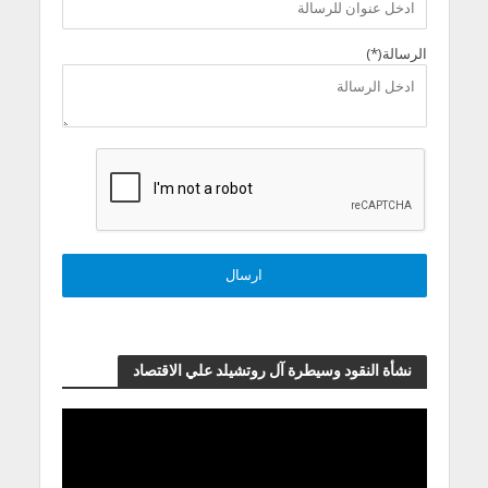
الرسالة(*)
نشأة النقود وسيطرة آل روتشيلد علي الاقتصاد
مشغل
الفيديو