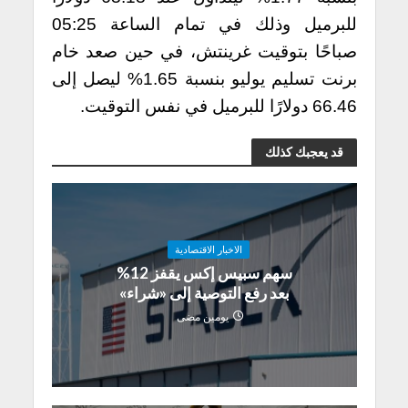
للبرميل وذلك في تمام الساعة 05:25
صباحًا بتوقيت غرينتش، في حين صعد خام
برنت تسليم يوليو بنسبة 1.65% ليصل إلى
66.46 دولارًا للبرميل في نفس التوقيت.
قد يعجبك كذلك
الاخبار الاقتصادية
سهم سبيس إكس يقفز 12%
بعد رفع التوصية إلى «شراء»
يومين مضى