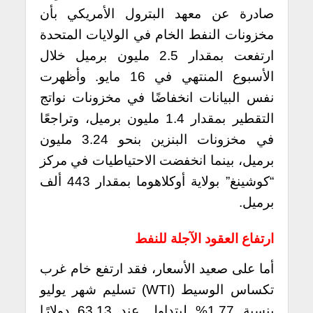
صادرة عن معهد البترول الأمريكي بأن
مخزونات النفط الخام في الولايات المتحدة
ارتفعت بمقدار 2.5 مليون برميل خلال
الأسبوع المنتهي في 16 مايو. وأظهرت
نفس البيانات انخفاضًا في مخزونات نواتج
التقطير بمقدار 1.4 مليون برميل، وتراجعًا
في مخزونات البنزين بنحو 3.24 مليون
برميل، بينما انخفضت الاحتياطيات في مركز
“كوشينغ” بولاية أوكلاهوما بمقدار 443 ألف
برميل.
ارتفاع العقود الآجلة للنفط
أما على صعيد الأسعار، فقد ارتفع خام غرب
تكساس الوسيط (WTI) تسليم شهر يوليو
بنسبة 1.77% ليتداول عند 63.13 دولارًا