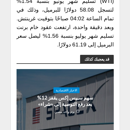
(WTI) تسليم شهر يونيو بنسبة 1.54%
لتسجل 58.08 دولارًا للبرميل، وذلك في
تمام الساعة 04:02 صباحًا بتوقيت غرينتش.
وبعد دقيقة واحدة، ارتفعت عقود خام برنت
تسليم شهر يوليو بنسبة 1.56% ليصل سعر
البرميل إلى 61.19 دولارًا.
قد يعجبك كذلك
الاخبار الاقتصادية
سهم سبيس إكس يقفز 12%
بعد رفع التوصية إلى «شراء»
يوم واحد مضى