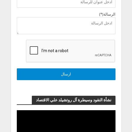
الرسالة(*)
نشأة النقود وسيطرة آل روتشيلد علي الاقتصاد
مشغل
الفيديو