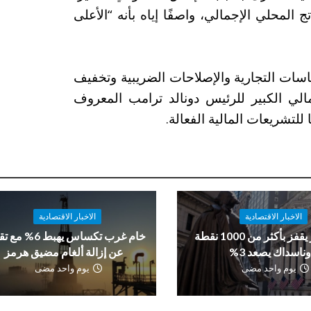
جز سيبلغ حوالي 6.5% من الناتج المحلي الإجمالي، واصفًا إياه بأنه “الأعلى
سات التجارية والإصلاحات الضريبية وتخفيف
لمالي الكبير للرئيس دونالد ترامب المعروف
الاخبار الاقتصادية
الاخبار الاقتصادية
داو جونز يقفز بأكثر من 1000 نقطة
خام غرب تكساس يهبط 6%
ناسداك يصعد 3%
عن إزالة ألغام مضيق هرمز
يوم واحد مضى
يوم واحد مضى