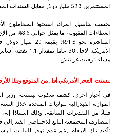
المستثمرين 52.3 مليار دولار مقابل السندات المطروحة.
العطاءات المقبو
المباشرة نحو 91.3% بق
مساءً بتوقيت غرينتش.
بيسنت: العجز الأمريكي أقل من المتوقع وفقًا للأرق
في أخبار اخرى، كشف سكوت بيسنت، وزير الخز
قليلًا من التقديرات السابقة، وذلك استنادًا إلى
المصارف المجتمعية التابع للاحتياطي الفيدرالي
تأكيد تلك الأرقام رغم عدم توفر البيانات الرس