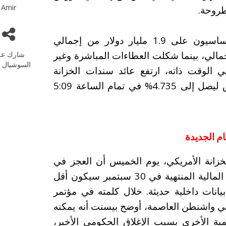
Amir
بحسب تفاصيل المزاد، استحوذ المتعاملون الأساسيون على 1.9 مليار دولار من إجمالي
لة، ما يمثل حوالي 8.6% من الإجمالي، بينما شكلت العطاءات المباشرة وغير
شارك عل
السوشيال م
يمة 20 مليار دولار. في الوقت ذاته، ارتفع عائد سندات الخزانة
الأمريكية لأجل 30 عامًا بمقدار 1.1 نقطة أساس ليصل إلى 4.735% في تمام الساعة 5:09
ام الجديدة
انة الأمريكي، يوم الخميس أن العجز في
الموازنة الفيدرالية للولايات المتحدة خلال السنة المالية المنتهية في 30 سبتمبر سيكون أقل
 بيانات داخلية حديثة. خلال كلمته في مؤتمر
 في واشنطن العاصمة، أوضح بيسنت أنه يمكنه
مية الأخرى بسبب الإغلاق الحكومي الأخير،