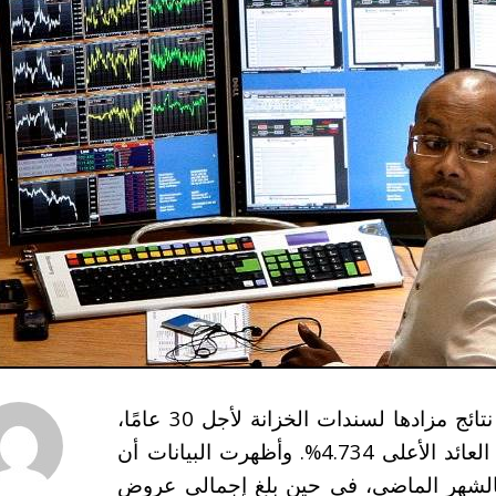
أعلنت وزارة الخزانة الأمريكية يوم الخميس عن نتائج مزادها لسندات الخزانة لأجل 30 عامًا،
والذي بلغت قيمته 21.9 مليار دولار، حيث سجل العائد الأعلى 4.734%. وأظهرت البيانات أن
لت مستقرة عند 2.38 مقارنة بالشهر الماضي، في حين بلغ إجمالي عروض