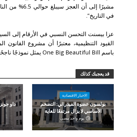
مشيرًا إلى أن الع
في التاريخ”.
عزا بيسنت التحسن النسبي في الأرقام إلى السيا
القيود التنظيمية، معتبرًا أن مشروع القانون ا
باسم One Big Beautiful Bill يمثل نموذجًا ناجحًا للتشريعات المالية الفعالة.
قد يعجبك كذلك
الاخبار الاقتصادية
بولسون عضوة الفيدرالي: التضخم
الأساسي لا يزال مرتفعًا للغاية
و
يوم واحد مضى