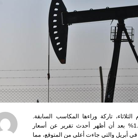
لثلاثاء، تاركة وراءها المكاسب السابقة.
وانخفض خام غرب تكساس الوسيط بنسبة 1.7% بعد أن أظهر أحدث تقرير عن أسعار
جين في الولايات المتحدة قفزة بنسبة 0.5% في أبريل والتي جاءت أعلى من المتوقع، مما