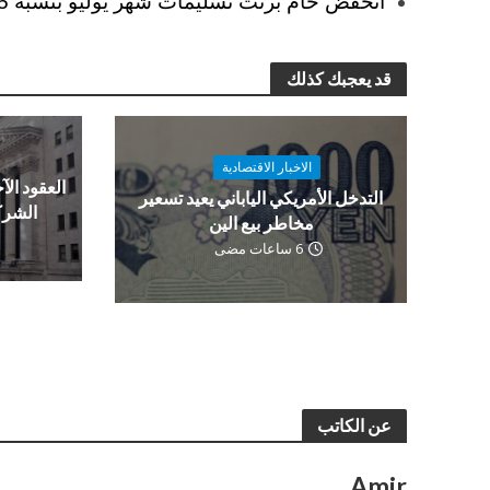
انخفض خام برنت تسليمات شهر يوليو بنسبة 1.45% ليصل إلى 82.15 دولارًا للبرميل.
قد يعجبك كذلك
الاخبار الاقتصادية
العقود الآج
التدخل الأمريكي الياباني يعيد تسعير
الشرك
مخاطر بيع الين
6 ساعات مضى
عن الكاتب
Amir