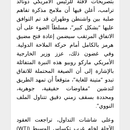
بتصريحات لافتة للرئيس الأمريكي دونالد
ترامب، أعلن فيها أن ملامح مذكرة تفاهم
صلبة بين واشنطن وطهران قد تم التوافق
عليها “بشكل كبير”، مسلطاً الضوء على أن
الاتفاق المرتقب سيضمن إعادة فتح مضيق
هرمز بالكامل أمام حركة الملاحة الدولية.
وفي غضون ذلك، عزز وزير الخارجية
الأمريكي ماركو روبيو هذه النبرة المتفائلة
بالإشارة إلى أن الصيغة المحتملة للاتفاق
تبدو “متينة للغاية”، متوقعاً أن تمهد الطريق
لتدشين “مفاوضات حقيقية، جوهرية،
ومحددة بسقف زمني دقيق تتناول الملف
النووي”.
وعلى شاشات التداول، تراجعت العقود
الآجلة لخام غرب تكساس الوسيط (WTI)