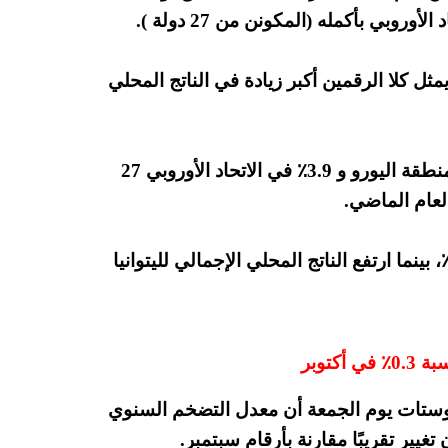
وبي بأكمله (المكونن من 27 دولة ).
 ربع سنوي. يمثل كلا الرقمين أكبر زيادة في الناتج المحلي
وانكمش الناتج المحلي الإجمالي بنسبة 4.3٪ في منطقة اليورو و 3.9٪ في الاتحاد الأوروبي 27
لعام الماضي.
ي ال19 دولة، نما الاقتصاد الفرنسي بنسبة 18.2٪، بينما ارتفع الناتج المحلي الإجمالي لليتوانيا
توبر
وروستات يوم الجمعة أن معدل التضخم السنوي