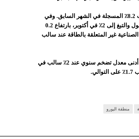
انخفضت أسعار الطاقة إلى سالب 8.4٪ من سالب 8.2٪ المسجلة في الشهر السابق. وفي
الوقت نفسه، ارتفعت أسعار المواد الغذائية والكحول والتبغ إلى 2٪ في أكتوبر، بارتفاع 0.2
ناعية غير المتعلقة بالطاقة عند سالب
من بين البلدان في منطقة اليورو، سجلت اليونان أدنى معدل تضخم سنوي عند 2٪ سالب في
منطقة اليورو