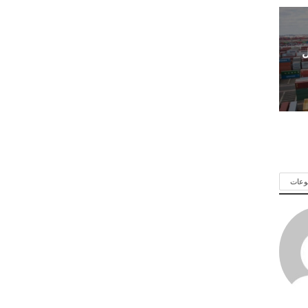
ل
وعات