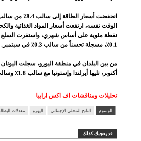
نقطة مئوية على أساس شهري، واستقرت السلع الص
0.1٪، مسجلة تحسناً من سالب 0.3٪ في سبتمبر.
أكتوبر، تليها أيرلندا وإستونيا مع سالب 1.8٪ وسالب 1.7٪ على التوالي.
تحليلات ومناقشات اف اكس ارابيا
الوسوم
الناتج المحلي الإجمالي
اليورو
معدلات البطالة
قد يعجبك كذلك