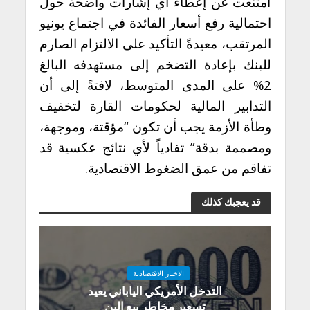
امتنعت عن إعطاء أي إشارات واضحة حول
احتمالية رفع أسعار الفائدة في اجتماع يونيو
المرتقب، معيدةً التأكيد على الالتزام الصارم
للبنك بإعادة التضخم إلى مستهدفه البالغ
2% على المدى المتوسط، لافتةً إلى أن
التدابير المالية لحكومات القارة لتخفيف
وطأة الأزمة يجب أن تكون “مؤقتة، وموجهة،
ومصممة بدقة” تفادياً لأي نتائج عكسية قد
تفاقم من عمق الضغوط الاقتصادية.
قد يعجبك كذلك
الاخبار الاقتصادية
التدخل الأمريكي الياباني يعيد
تسعير مخاطر بيع الين