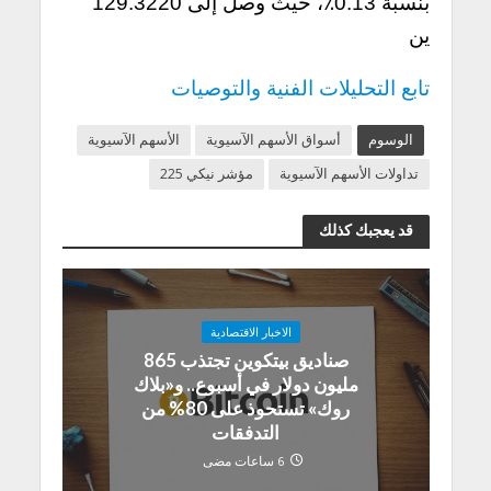
بنسبة 0.13٪، حيث وصل إلى 129.3220
ين
تابع التحليلات الفنية والتوصيات
الوسوم
أسواق الأسهم الآسيوية
الأسهم الآسيوية
تداولات الأسهم الآسيوية
مؤشر نيكي 225
قد يعجبك كذلك
الاخبار الاقتصادية
صناديق بيتكوين تجتذب 865
مليون دولار في أسبوع.. و«بلاك
روك» تستحوذ على 80% من
التدفقات
6 ساعات مضى