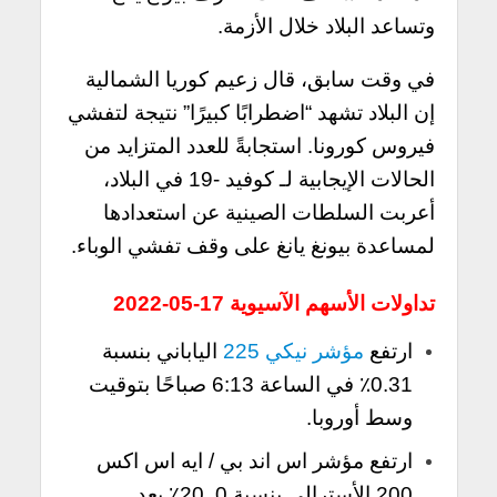
وتساعد البلاد خلال الأزمة.
في وقت سابق، قال زعيم كوريا الشمالية
إن البلاد تشهد
“اضطرابًا كبيرًا” نتيجة لتفشي
فيروس كورونا. استجابةً للعدد المتزايد من
الحالات الإيجابية لـ كوفيد -19 في البلاد،
أعربت السلطات الصينية عن استعدادها
لمساعدة بيونغ يانغ على وقف تفشي الوباء.
تداولات الأسهم الآسيوية 17-05-2022
ارتفع
مؤشر نيكي 225
الياباني بنسبة
0.31٪ في الساعة 6:13 صباحًا بتوقيت
وسط أوروبا.
ارتفع مؤشر اس اند بي / ايه اس اكس
200 الأسترالي بنسبة 0..20٪ بعد