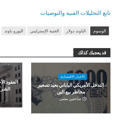
تابع التحليلات الفنية والتوصيات
الوسوم
الباوند دولار
الجنية الإسترليني
اليورو باوند
قد يعجبك كذلك
الاخبار الاقتصادية
العقود الآج
التدخل الأمريكي الياباني يعيد تسعير
الشرك
مخاطر بيع الين
ساعتين مضى