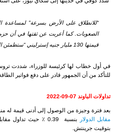
شدد كوفي في حديثها إلى سكاي نيوز، على استعد
“للانطلاق على الأرض بسرعة” لمساعدة ال
الصعوبات. كما أعربت عن ثقتها في أن حزمة 
قيمتها 130 مليار جنيه إسترليني “ستطمئن الناس عندما يسمعون ما سيتم تقديمه”.
في أول خطاب لها كرئيسة للوزراء، شددت تروس
للتأكد من أن الجمهور قادر على دفع فواتير الطاقة
تداولات الباوند 07-09-2022
بعد فترة وجيزة من الوصول إلى أدنى قيمة له منذ 37 عامًا عند 1.14049 دولارًا ، ترا
مقابل الدولار
بتوقيت جرينتش.