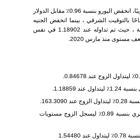
بعد أن وصل إلى أدنى مستوى له منذ 20 عامًا تقريبًا، انخفض اليورو بنسبة 0.96٪ مقابل الدولار
انخفض إلى 1.00899 الساعة 11:14 صباحًا بالتوقيت الشرقي ، بينما انخفض الجنيه
الإسترليني بنسبة 1.19٪ مقارنةً بالعملة الأمريكية ، حيث تم تداوله عند 1.18902 في نفس
 مستوى منذ مارس 2020.
ند 1.18859.
163.309.
هبط الجنيه الإسترليني مقابل الفرنك السويسري بنسبة 0.89٪ ليسجل الزوج مستويات
 1.54480