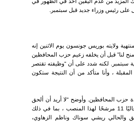
اك المزيد من عدم اليقين آخذ في الظهور في
ل على رئيس وزراء جديد قبل سبتمبر.
تهية ولايته بوريس جونسون يوم الاثنين إنه
ح لنا” قبل أن يخلفه زعيم حزب المحافظين
هاية سبتمبر. لكنه شدد على أن “وظيفته تقتصر
المقبلة ، وأنا متأكد من أن النتيجة ستكون
 حزب المحافظين. وأوضح “لا أريد أن ألحق
الضرر بفرص أي شخص بتقديم دعمي”. يوجد حاليًا 11 مرشحًا لهذا المنصب ، بما في ذلك
بق والحالي ريشي سوناك وناظم الزهاوي،