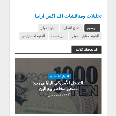
تحليلات ومناقشات اف اكس ارابيا
الوسوم
اتفاق التجارة
الباوند دولار
الباوند مقابل الدولار
البريكست
الجنيه الاسترليني
قد يعجبك كذلك
الاخبار الاقتصادية
التدخل الأمريكي الياباني يعيد
تسعير مخاطر بيع الين
37 دقيقة مضى