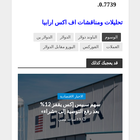
0.7739.
تحليلات ومناقشات اف اكس ارابيا
الوسوم
الباوند دولار
الدولار
الدولار ين
العملات
الفوركس
اليورو مقابل الدولار
قد يعجبك كذلك
الاخبار الاقتصادية
سهم سبيس إكس يقفز 12%
بعد رفع التوصية إلى «شراء»
13 ساعة مضى