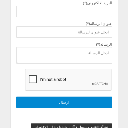
البريد الالكترونى(*)
عنوان الرسالة(*)
الرسالة(*)
نشأة النقود وسيطرة آل روتشيلد علي الاقتصاد