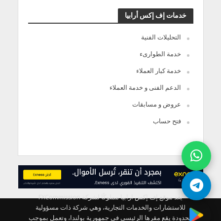
خدمات إف إكس أرابيا
التحليلات الفنية
خدمة الطوارىء
خدمة كبار العملاء
الدعم الفنى و خدمة العملاء
عروض و مسابقات
فتح حساب
يعد موقع إف إكس ارابيا مملوكًا لشركة FXCommission
للاستشارات والخدمات التجارية، وهي شركة ذات مسؤولية
محدودة يقع مقرها الرئيسي في جمهورية بولندا، وتعمل بموجب