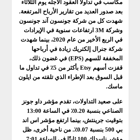
مكاسب في تداولا العقود الاجله يوم الثلاثاء
بعد صدور العديد من تقارير الأرباح المرتفعة.
شهدت كل من شركة جونسون آند جونسون
وشركة 3M ارتفاعات سنوية في الإيرادات
في الربع الأخير من عام 2020، بينما شهدت
شركة جنرال إلكتريك زيادة في أرباحها
المخففة للسهم (EPS) في غضون ذلك،
قفزت أسهم Etsy بأكثر من 5٪ في تداول ما
قبل السوق بعد الإطراء الذي تلقته من ايلون
ماسك.
على صعيد التداولات، تقدم مؤشر داو جونز
الصناعي بنسبة 0.20٪ في الساعة 13:00
بتوقيت جرينتش، بينما ارتفع مؤشر اس اند
بي 500 بنسبة 0.07٪. من ناحية أخرى، ظل
مؤشر ناسداك 100 ثابتًا في الساعة 7:01