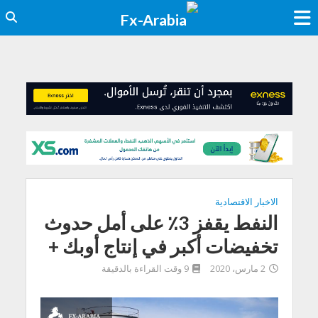
الاخبار الاقتصادية
النفط يقفز 3٪ على أمل حدوث
تخفيضات أكبر في إنتاج أوبك +
2 مارس، 2020
9 وقت القراءة بالدقيقة