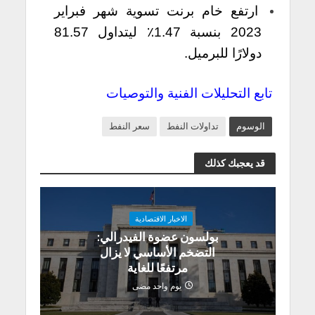
ارتفع خام برنت تسوية شهر فبراير
2023 بنسبة 1.47٪ ليتداول 81.57
دولارًا للبرميل.
تابع التحليلات الفنية والتوصيات
الوسوم
تداولات النفط
سعر النفط
قد يعجبك كذلك
الاخبار الاقتصادية
بولسون عضوة الفيدرالي:
التضخم الأساسي لا يزال
مرتفعًا للغاية
يوم واحد مضى