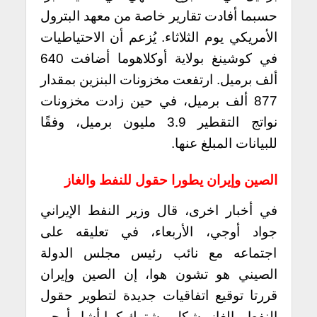
حسبما أفادت تقارير خاصة من معهد البترول
الأمريكي يوم الثلاثاء. يُزعم أن الاحتياطيات
في كوشينغ بولاية أوكلاهوما أضافت 640
ألف برميل.
ارتفعت مخزونات البنزين بمقدار
877 ألف برميل، في حين زادت مخزونات
نواتج التقطير 3.9 مليون برميل، وفقًا
للبيانات المبلغ عنها.
الصين وإيران يطورا حقول للنفط والغاز
في أخبار اخرى، قال وزير النفط الإيراني
جواد أوجي، الأربعاء، في تعليقه على
اجتماعه مع نائب رئيس مجلس الدولة
الصيني هو تشون هوا، إن الصين وإيران
قررتا توقيع اتفاقيات جديدة لتطوير حقول
النفط والغاز بشكل مشترك.
كما أشار أوجي