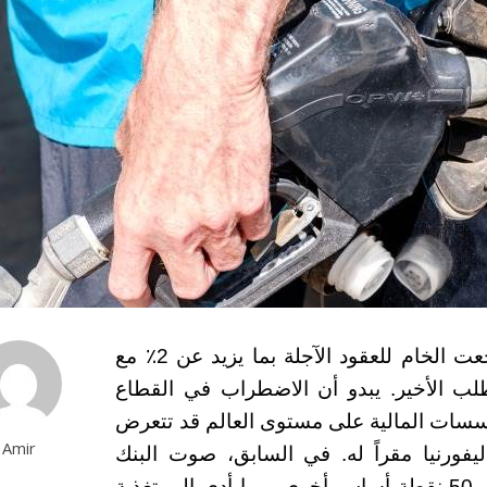
انخفضت تداولات النفط 16-03-2023 حيث تراجعت الخام للعقود الآجلة بما يزيد عن 2٪ مع
ب الأخير. يبدو أن الاضطراب في القطاع
سسات المالية على مستوى العالم قد تتعرض
Amir
ليفورنيا مقراً له. في السابق، صوت البنك
المركزي الأوروبي على رفع أسعار الفائدة بمقدار 50 نقطة أساس أخرى، مما أدى إلى تغذية