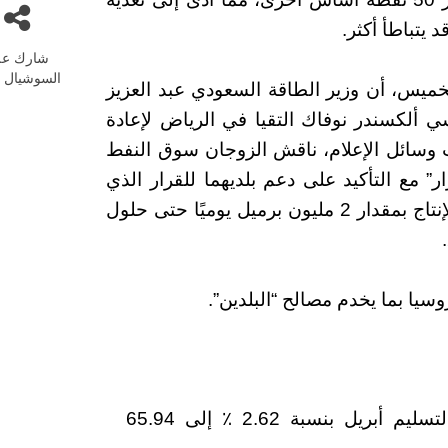
يتباطأ أكثر.
شارك عل
السوشيال م
خميس، أن وزير الطاقة السعودي عبد العزيز
 ألكسندر نوفاك التقيا في الرياض لإعادة
ب وسائل الإعلام، ناقش الزوجان سوق النفط
ر” مع التأكيد على دعم بلديهما للقرار الذي
اتخذه الكارتل في تشرين الأول (أكتوبر) بخفض الإنتاج بمقدار 2 مليون برميل يوميًا حتى حلول
وسيا بما يخدم مصالح “البلدين”.
(WTI) لتسليم أبريل بنسبة 2.62 ٪ إلى 65.94