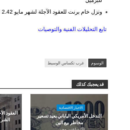
للبرميل
ونزل خام برنت للعقود الآجلة لشهر مايو 2.42 بالمئة ليتداول عند 72.04 للبرميل.
تابع التحليلات الفنية والتوصيات
الوسوم
غرب تكساس الوسيط
قد يعجبك كذلك
الاخبار الاقتصادية
العقود الآج
التدخل الأمريكي الياباني يعيد تسعير
الشرك
مخاطر بيع الين
ساعتين مضى