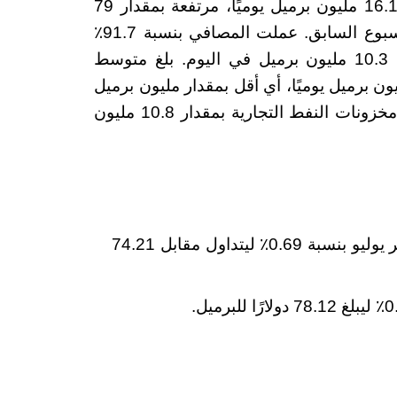
متوسط مدخلات مصفاة النفط الخام في البلاد 16.1 مليون برميل يوميًا، مرتفعة بمقدار 79
ألف برميل يوميًا عن المتوسط المسجل في الأسبوع السابق. عملت المصافي بنسبة 91.7٪
من طاقتها، في حين نما إنتاج البنزين بمتوسط 10.3 مليون برميل في اليوم. بلغ متوسط
النفط الخام إلى الولايات المتحدة 5.9 مليون برميل يوميًا، أي أقل بمقدار مليون برميل
يوميًا مقارنة بالأسبوع السابق. وانخفض إجمالي مخزونات النفط التجارية بمقدار 10.8 مليون
تقدم غرب تكساس الوسيط (WTI) تسوية شهر يوليو بنسبة 0.69٪ ليتداول مقابل 74.21