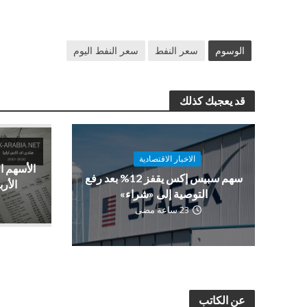
الوسوم
سعر النفط
سعر النفط اليوم
قد يعجبك كذلك
الاخبار الاقتصادية
الأسهم ا
سهم سبيس إكس يقفز 12% بعد رفع
الأرب
التوصية إلى «شراء»
23 ساعة مضى
عن الكاتب