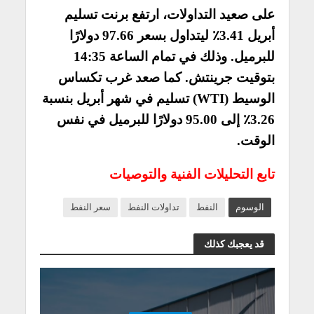
على صعيد التداولات، ارتفع برنت تسليم
أبريل 3.41٪ ليتداول بسعر 97.66 دولارًا
للبرميل. وذلك في تمام الساعة 14:35
بتوقيت جرينتش. كما صعد غرب تكساس
الوسيط (WTI) تسليم في شهر أبريل بنسبة
3.26٪ إلى 95.00 دولارًا للبرميل في نفس
الوقت.
تابع التحليلات الفنية والتوصيات
الوسوم
النفط
تداولات النفط
سعر النفط
قد يعجبك كذلك