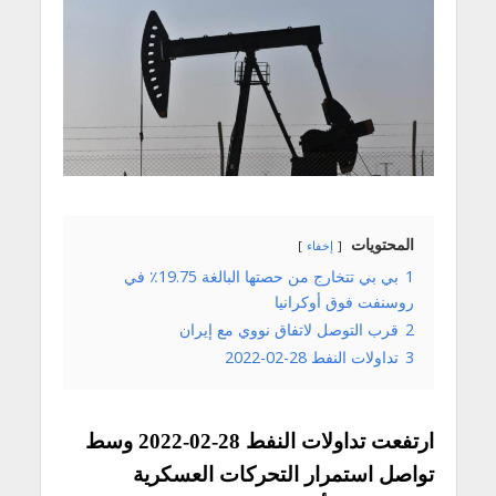
المحتويات
إخفاء
1
بي بي تتخارج من حصتها البالغة 19.75٪ في
روسنفت فوق أوكرانيا
2
قرب التوصل لاتفاق نووي مع إيران
3
تداولات النفط 28-02-2022
ارتفعت تداولات النفط 28-02-2022 وسط
تواصل استمرار التحركات العسكرية