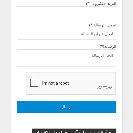
البريد الالكترونى(*)
عنوان الرسالة(*)
الرسالة(*)
نشأة النقود وسيطرة آل روتشيلد علي الاقتصاد