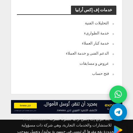
خدمات إف إكس أرابيا
التحليلات الفنية
خدمة الطوارىء
خدمة كبار العملاء
الدعم الفنى و خدمة العملاء
عروض و مسابقات
فتح حساب
يعد موقع إف إكس ارابيا مملوكًا لشركة FXCommission
للاستشارات والخدمات التجارية، وهي شركة ذات مسؤولية
محدودة يقع مقرها الرئيسي في جمهورية بولندا، وتعمل بموجب