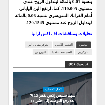
بنسبة 0.01 بالمائة ليتداول الزوج عندي
مستوي 110.005. كما، ارتفع الين الياباني
أمام الفرانك السويسري بنسبة 0.06 بالمائة
ليتداول الزوج عند مستوي 120.1545.
تحليلات ومناقشات اف اكس ارابيا
الوسوم
التيسير الكمي
الدولار مقابل الين
الدولار ين
السياسة النقدية
اليورو ين
قد يعجبك كذلك
الاخبار الاقتصادية
سهم سبيس إكس يقفز 12%
بعد رفع التوصية إلى «شراء»