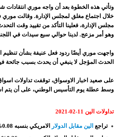
وتأتي هذه الخطوة بعد أن واجه موري انتقادات شد
خلال اجتماع مغلق لمجلس الإدارة. وقالت موري في 
مجلس الإدارة، فعلينا التأكد من تقييد وقت التحدث
وهو أمر مزعج. لدينا حوالي سبع سيدات في اللجنة
واجهت موري أيضًا ردود فعل عنيفة بشأن تنظيم ال
الحدث المؤجل لا ينبغي أن يحدث بسبب جائحة في
على صعيد اخبار الاوسواق، توقفت تداولات اسواق
وسط عطلة يوم التأسيس الوطني، على أن يتم استئ
تداولات الين 11-02-2021
تراجع
الين مقابل الدولار
الامريكي بنسبه 0.08% الي مستويات 104.66.