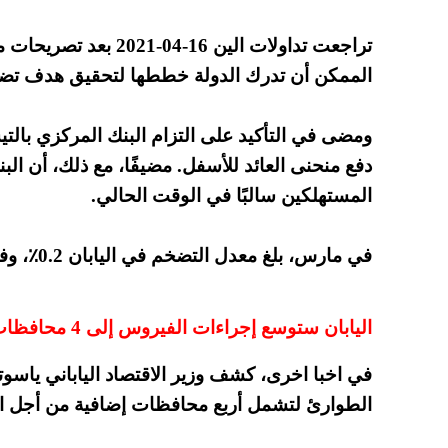
تراجعت تداولات الين 16-
الممكن أن تدرك الدولة خططها لتحقيق هدف تضخم بنسبة 2٪ وليس هناك 
ومضى في التأكيد على التزام البنك المركزي بالت
دفع منحنى العائد للأسفل. مضيفًا، مع ذلك، أن ال
المستهلكين سالبًا في الوقت الحالي.
في مارس، بلغ معدل التضخم في اليابان 0.2٪، وفقًا لمكتب الإحصاء الياباني.
اليابان ستوسع إجراءات الفيروس إلى 4 محافظات
في اخبا اخرى، كشف وزير الاقتصاد الياباني ياسو
الطوارئ لتشمل أربع محافظات إضافية من أجل ال