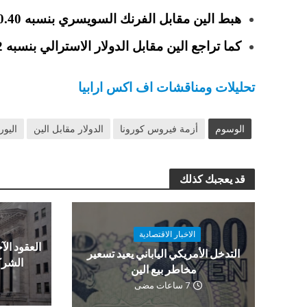
هبط الين مقابل الفرنك السويسري بنسبه 0.40% عند مستويات 118.29.
كما تراجع الين مقابل الدولار الاسترالي بنسبه 0.02% عند مستويات 84.27.
تحليلات ومناقشات اف اكس ارابيا
الوسوم
أزمة فيروس كورونا
الدولار مقابل الين
اليور
قد يعجبك كذلك
الاخبار الاقتصادية
العقود الآج
التدخل الأمريكي الياباني يعيد تسعير
الشرك
مخاطر بيع الين
7 ساعات مضى