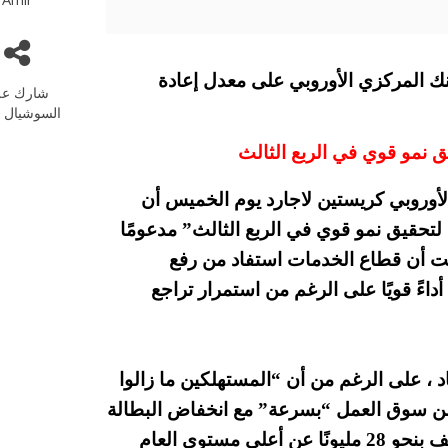
09-2021 بعدما حافظ البنك المركزي الأوروبي على معدل إعادة
شارك عل
السوشيال م
ق نمو قوي في الربع الثالث
أوروبي كريستين لاجارد يوم الخميس أن
تحقيق نمو قوي في الربع الثالث” مدعومًا
ت أن قطاع الخدمات استفاد من رفع
داءً قويًا على الرغم من استمرار تراجع
د ، على الرغم من أن “المستهلكين ما زالوا
سن سوق العمل “بسرعة” مع انخفاض البطالة
وتراجع عدد الأشخاص في برامج الاحتفاظ بالوظائف بنحو 28 مليونًا عن أعلى مستوى العام