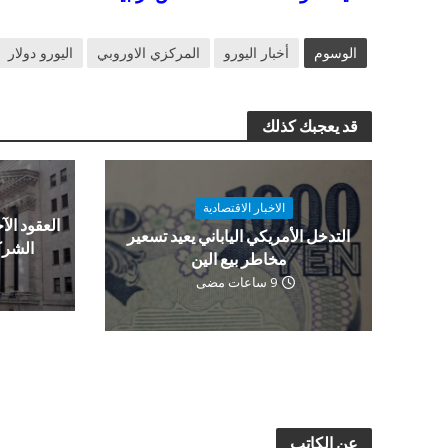
الوسوم
أخبار اليورو
المركزي الاوروبي
اليورو دولار
قد يعجبك كذلك
الاخبار الاقتصادية
العقود الآج
التدخل الأمريكي الياباني يعيد تسعير
الشرك
مخاطر بيع الين
9 ساعات مضى
عن الكاتب