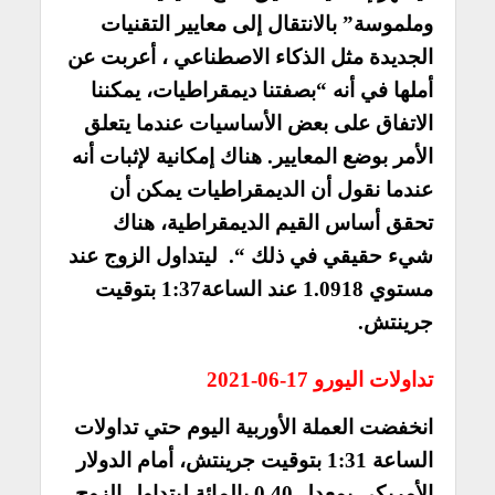
وملموسة” بالانتقال إلى معايير التقنيات
الجديدة مثل الذكاء الاصطناعي ، أعربت عن
أملها في أنه “بصفتنا ديمقراطيات، يمكننا
الاتفاق على بعض الأساسيات عندما يتعلق
الأمر بوضع المعايير. هناك إمكانية لإثبات أنه
عندما نقول أن الديمقراطيات يمكن أن
تحقق أساس القيم الديمقراطية، هناك
شيء حقيقي في ذلك “. ليتداول الزوج عند
مستوي 1.0918 عند الساعة1:37 بتوقيت
جرينتش.
تداولات اليورو 17-06-2021
انخفضت العملة الأوربية اليوم حتي تداولات
الساعة 1:31 بتوقيت جرينتش، أمام الدولار
الأمريكي بمعدل 0.40 بالمائة ليتداول الزوج