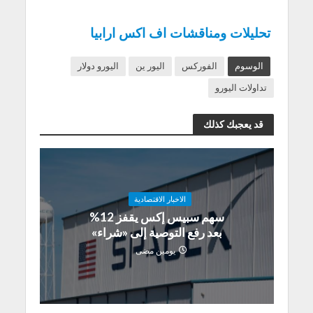
تحليلات ومناقشات اف اكس ارابيا
الوسوم
الفوركس
اليور ين
اليورو دولار
تداولات اليورو
قد يعجبك كذلك
الاخبار الاقتصادية
سهم سبيس إكس يقفز 12%
بعد رفع التوصية إلى «شراء»
يومين مضى