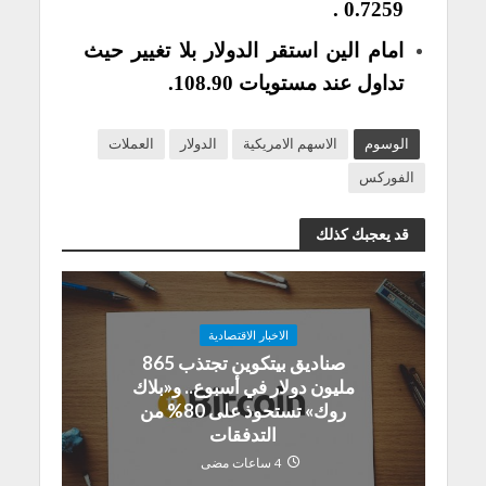
0.7259 .
امام الين استقر الدولار بلا تغيير حيث
تداول عند مستويات 108.90.
الوسوم
الاسهم الامريكية
الدولار
العملات
الفوركس
قد يعجبك كذلك
الاخبار الاقتصادية
صناديق بيتكوين تجتذب 865
مليون دولار في أسبوع.. و«بلاك
روك» تستحوذ على 80% من
التدفقات
4 ساعات مضى