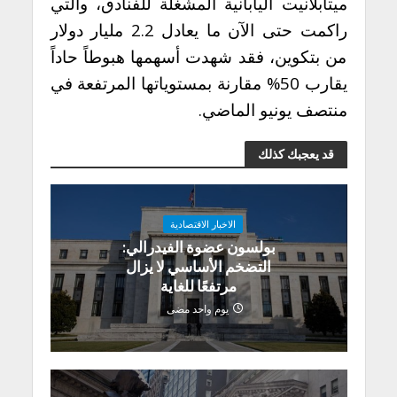
ميتابلانيت اليابانية المشغلة للفنادق، والتي
راكمت حتى الآن ما يعادل 2.2 مليار دولار
من بتكوين، فقد شهدت أسهمها هبوطاً حاداً
يقارب 50% مقارنة بمستوياتها المرتفعة في
منتصف يونيو الماضي.
قد يعجبك كذلك
الاخبار الاقتصادية
بولسون عضوة الفيدرالي:
التضخم الأساسي لا يزال
مرتفعًا للغاية
يوم واحد مضى