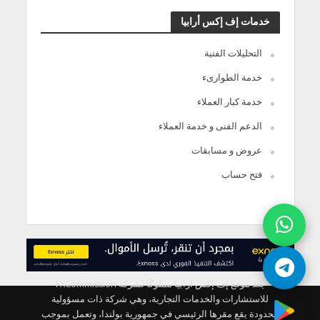
خدمات إف إكس أرابيا
التحليلات الفنية
خدمة الطوارىء
خدمة كبار العملاء
الدعم الفنى و خدمة العملاء
عروض و مسابقات
فتح حساب
يعد موقع إف إكس ارابيا مملوكًا لشركة FXCommission
للاستشارات والخدمات التجارية، وهي شركة ذات مسؤولية
محدودة يقع مقرها الرئيسي في جمهورية بولندا، وتعمل بموجب