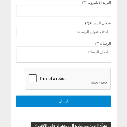
البريد الالكترونى(*)
عنوان الرسالة(*)
الرسالة(*)
نشأة النقود وسيطرة آل روتشيلد علي الاقتصاد