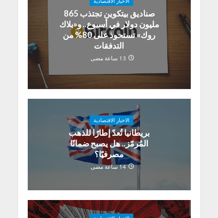
الاخبار الاقتصادية
صناديق بيتكوين تجتذب 865
مليون دولار في أسبوع.. و«بلاك
روك» تستحوذ على 80% من
التدفقات
13 ساعة مضى
الاخبار الاقتصادية
بريطانيا تُعدّ إطارًا للذهب
المُرمّز.. هل يصبح ضمانًا
مصرفيًا؟
14 ساعة مضى