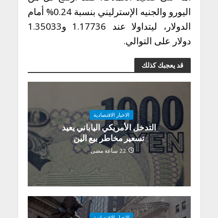
اليورو والجنيه الإسترليني بنسبة 0.24% أمام
الدولار، ليتداولا عند 1.17736 و1.35033
دولار على التوالي.
قد يعجبك كذلك
الاخبار الاقتصادية
التدخل الأمريكي الياباني يعيد
تسعير مخاطر بيع الين
22 ساعة مضى
الاخبار الاقتصادية