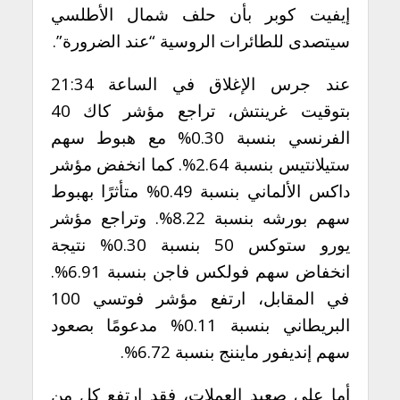
إيفيت كوبر بأن حلف شمال الأطلسي
سيتصدى للطائرات الروسية “عند الضرورة”.
عند جرس الإغلاق في الساعة 21:34
بتوقيت غرينتش، تراجع مؤشر كاك 40
الفرنسي بنسبة 0.30% مع هبوط سهم
ستيلانتيس بنسبة 2.64%. كما انخفض مؤشر
داكس الألماني بنسبة 0.49% متأثرًا بهبوط
سهم بورشه بنسبة 8.22%. وتراجع مؤشر
يورو ستوكس 50 بنسبة 0.30% نتيجة
انخفاض سهم فولكس فاجن بنسبة 6.91%.
في المقابل، ارتفع مؤشر فوتسي 100
البريطاني بنسبة 0.11% مدعومًا بصعود
سهم إنديفور مايننج بنسبة 6.72%.
أما على صعيد العملات، فقد ارتفع كل من