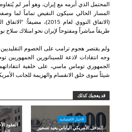
المحتمل الذي أبرمه مع إيران، وهو أمر لم يُتفا
المسار الحالي سيكون النقيض تماماً لما وصفه
(الاتفاق النووي لعام 2015)، 
طريقاً مباشراً ومفتوحاً لإيران نحو امتلاك سلاح نووي
ولم يقتصر هجوم ترامب على الخصوم التقليديين، 
وجه انتقادات لاذعة للسيناتورين الجمهوريين تو
الجمهوري توماس ماسي، على خلفية انتقاداتهم ال
شيئاً سوى خلق الانقسام والهزيمة للجانب الأمريك
قد يعجبك كذلك
الاخبار الاقتصادية
العقود الآج
التدخل الأمريكي الياباني يعيد تسعير
الشرك