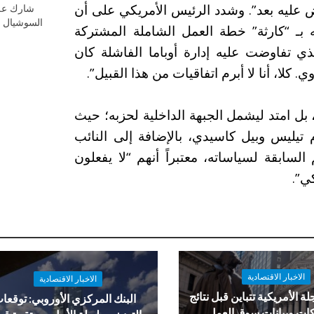
وض عليه بعد”. وشدد الرئيس الأمريكي على أن
شارك عل
السوشيال م
 بـ “كارثة” خطة العمل الشاملة المشتركة
مضيفاً: “الاتفاق الذي تفاوضت عليه إدارة أوباما الفاشلة كان
. كلا، أنا لا أبرم اتفاقيات من هذا القبيل”.
بل امتد ليشمل الجبهة الداخلية لحزبه؛ حيث
م تيليس وبيل كاسيدي، بالإضافة إلى النائب
سابقة لسياساته، معتبراً أنهم “لا يفعلون
ي”.
الاخبار الاقتصادية
الاخبار الاقتصادية
لة الأمريكية تتباين قبل نتائج
البنك المركزي الأوروبي: توقعا
ات وبيانات سوق العمل