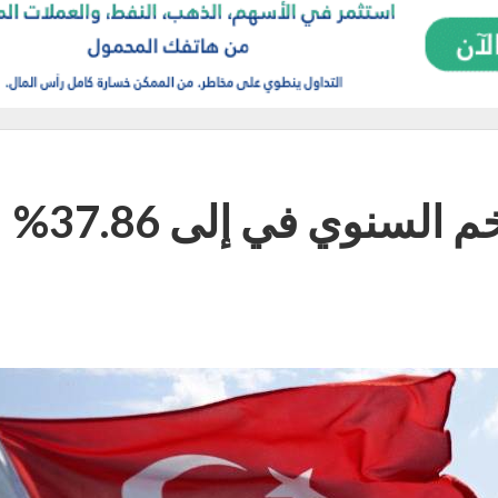
تركيا: تراجع معدل التضخم السنوي في إلى 37.86%