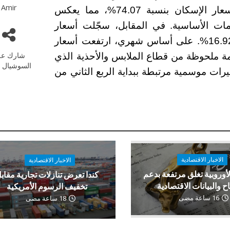
Amir
ارتفعت أسعار التعليم بنسبة 79.20%، تلتها أسعار الإسكان بنسبة 74.07%، مما يعكس
ت الأساسية. في المقابل، سجّلت أسعار
الملابس والأحذية أقل معدل ارتفاع سنوي عند 16.92%. على أساس شهري، ارتفعت أسعار
شارك عل
 وسط مساهمة ملحوظة من قطاع الملابس والأحذية الذي
السوشيال م
 تغيرات موسمية مرتبطة ببداية الربع الثاني من
الاخبار الاقتصادية
الاخبار الاقتصادية
لأوروبية تغلق مرتفعة بدعم
كندا تعرض تنازلات تجارية مقاب
اح والبيانات الاقتصادية
تخفيف الرسوم الأمريكية
16 ساعة مضى
18 ساعة مضى