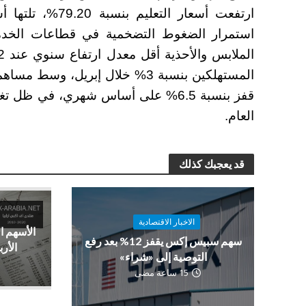
استمرار الضغوط التضخمية في قطاعات الخدما
المستهلكين بنسبة 3% خلال إبريل،
قفز بنسبة 6.5% على أساس شهري، في ظل
العام.
قد يعجبك كذلك
الاخبار الاقتصادية
الأسهم ا
سهم سبيس إكس يقفز 12% بعد رفع
الأرب
التوصية إلى «شراء»
15 ساعة مضى