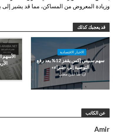
وزيادة المعروض من المساكن، مما قد يشير إلى بد
قد يعجبك كذلك
الاخبار الاقتصادية
الأسهم ا
سهم سبيس إكس يقفز 12% بعد رفع
الأرب
التوصية إلى «شراء»
ساعتين مضى
عن الكاتب
Amir