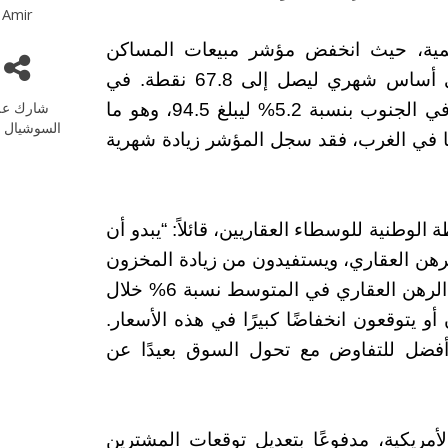
Amir
قليمية، حيث انخفض مؤشر مبيعات المساكن
المعلقة في الشمال الشرقي بنسبة 1.3% على أساس شهري ليصل إلى 67.8 نقطة. في
شارك عل
المقابل، ارتفع مؤشر مبيعات المساكن المعلقة في الجنوب بنسبة 5.2% ليبلغ 94.5، وهو ما
السوشيال م
عام السابق. أما في الغرب، فقد سجل المؤشر زيادة شهرية
الوطنية للوسطاء العقاريين، قائلاً: “يبدو أن
رهن العقاري، ويستفيدون من زيادة المخزون
المتاح في السوق”. وأضاف: “لقد تجاوزت أسعار الرهن العقاري في المتوسط ​​نسبة 6% خلال
رون أو يتوقعون انخفاضًا كبيرًا في هذه الأسعار.
فضل للتفاوض مع تحول السوق بعيدًا عن
مريكية، مدفوعًا بتعديل توقعات المشترين