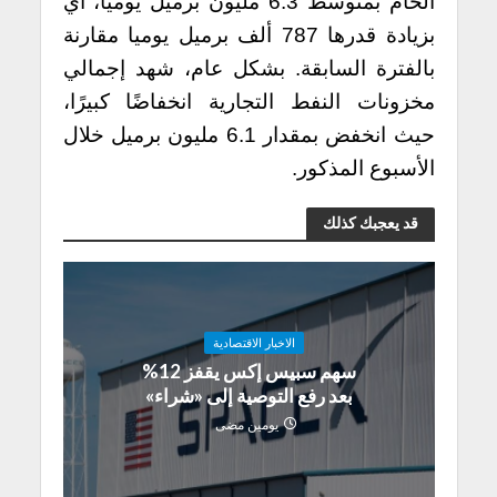
الخام بمتوسط 6.3 مليون برميل يوميا، أي
بزيادة قدرها 787 ألف برميل يوميا مقارنة
بالفترة السابقة. بشكل عام، شهد إجمالي
مخزونات النفط التجارية انخفاضًا كبيرًا،
حيث انخفض بمقدار 6.1 مليون برميل خلال
الأسبوع المذكور.
قد يعجبك كذلك
الاخبار الاقتصادية
سهم سبيس إكس يقفز 12%
بعد رفع التوصية إلى «شراء»
يومين مضى