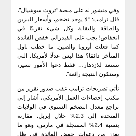
وفي منشور له على منصة “تروث سوشيال”،
قال ترامب: “لا يوجد تضخم، وأسعار البنزين
والطاقة والبقالة وكل شيء تقريبًا في
انخفاض! يجب على الفيدرالي خفض الفائدة
كما فعلت أوروبا والصين. ما خطب باول
المتأخر دائمًا؟ هذا ليس عدلًا لأمريكا، التي
تستعد للازدهار… فقط دعوا الأمور تسير،
وستكون النتيجة رائعة”.
تأتي تصريحات ترامب عقب صدور تقرير من
مكتب إحصاءات العمل الأمريكي، أشار إلى
تراجع معدل التضخم السنوي في الولايات
المتحدة إلى 2.3% خلال إبريل، مقارنة
بنسبة 2.4% المسجلة في مارس، وهو ما
يعزز من دعوات خفض الفائدة في ظل