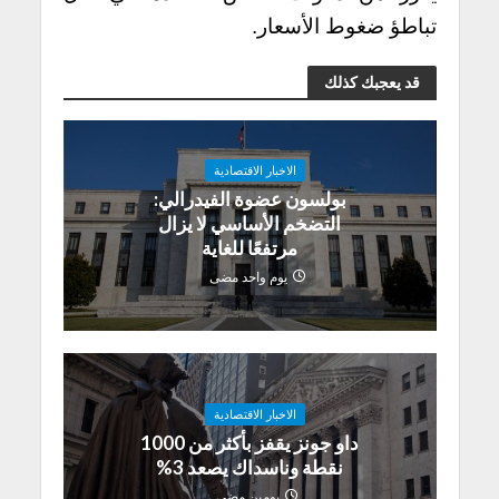
تباطؤ ضغوط الأسعار.
قد يعجبك كذلك
الاخبار الاقتصادية
بولسون عضوة الفيدرالي:
التضخم الأساسي لا يزال
مرتفعًا للغاية
يوم واحد مضى
الاخبار الاقتصادية
داو جونز يقفز بأكثر من 1000
نقطة وناسداك يصعد 3%
يومين مضى