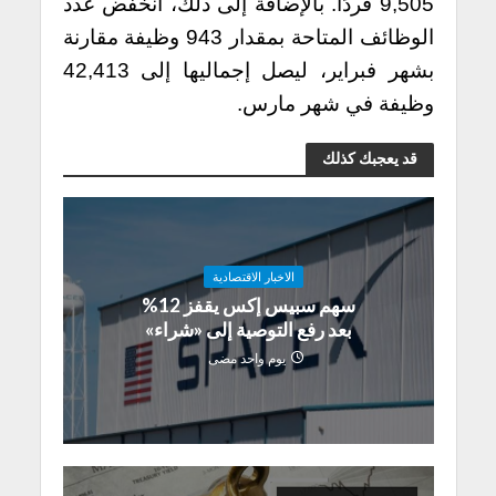
9,505 فردًا. بالإضافة إلى ذلك، انخفض عدد
الوظائف المتاحة بمقدار 943 وظيفة مقارنة
بشهر فبراير، ليصل إجماليها إلى 42,413
وظيفة في شهر مارس.
قد يعجبك كذلك
الاخبار الاقتصادية
سهم سبيس إكس يقفز 12%
بعد رفع التوصية إلى «شراء»
يوم واحد مضى