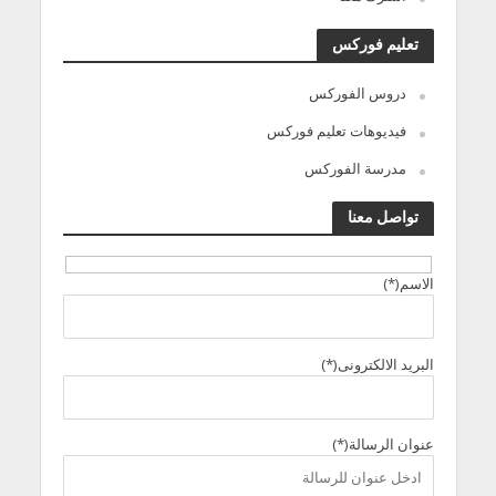
تعليم فوركس
دروس الفوركس
فيديوهات تعليم فوركس
مدرسة الفوركس
تواصل معنا
الاسم(*)
البريد الالكترونى(*)
عنوان الرسالة(*)