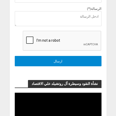
الرسالة(*)
نشأة النقود وسيطرة آل روتشيلد علي الاقتصاد
مشغل
الفيديو