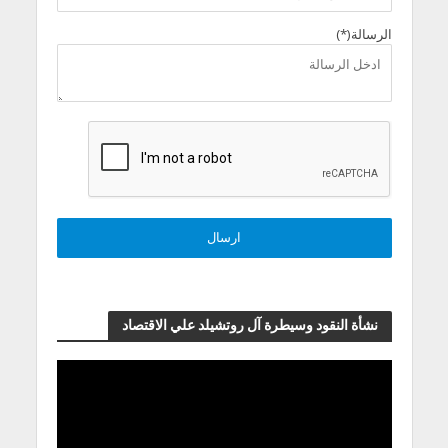
الرسالة(*)
نشأة النقود وسيطرة آل روتشيلد علي الاقتصاد
مشغل
الفيديو