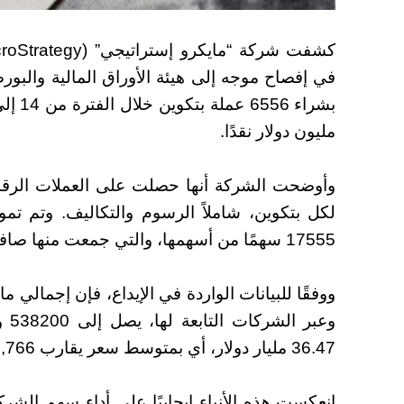
مليون دولار نقدًا.
لكل بتكوين، شاملاً الرسوم والتكاليف. وتم تم
17555 سهمًا من أسهمها، والتي جمعت منها صافي عائدات قدرها حوالي 547.7 مليون دولار.
ووفقًا للبيانات الواردة في الإيداع، فإن إجمالي م
وعب
36.47 مليار دولار، أي بمتوسط سعر يقارب 67,766 دولارًا للوحدة الواحدة.