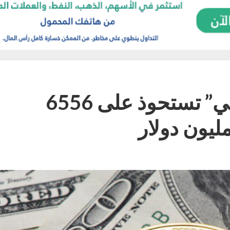
شركة “مايكرو إستراتيجي” تستحوذ على 6556