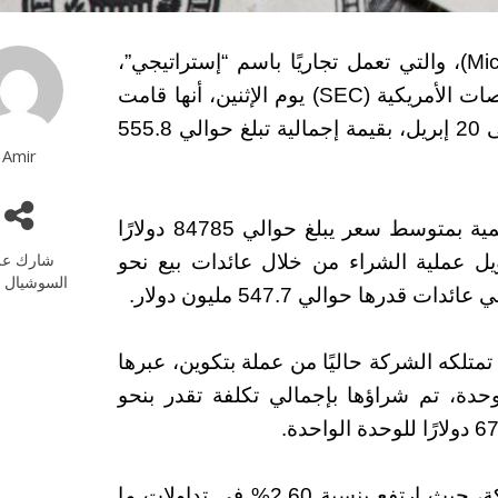
كشفت شركة “مايكرو إستراتيجي” (MicroStrategy)، والتي تعمل تجاريًا باسم “إستراتيجي”،
في إفصاح موجه إلى هيئة الأوراق المالية والبورصات الأمريكية (SEC) يوم الإثنين، أنها قامت
بشراء 6556 عملة بتكوين خلال الفترة من 14 إلى 20 إبريل، بقيمة إجمالية تبلغ حوالي 555.8
Amir
وأوضحت الشركة أنها حصلت على العملات الرقمية بمتوسط سعر يبلغ حوالي 84785 دولارًا
شارك عل
ويل عملية الشراء من خلال عائدات بيع نحو
السوشيال م
ا تمتلكه الشركة حاليًا من عملة بتكوين، عبرها
ر الشركات التابعة لها، يصل إلى 538200 وحدة، تم شراؤها بإجمالي تكلفة تقدر بنحو
انعكست هذه الأنباء إيجابيًا على أداء سهم الشركة، حيث ارتفع بنسبة 2.60% في تداولات ما