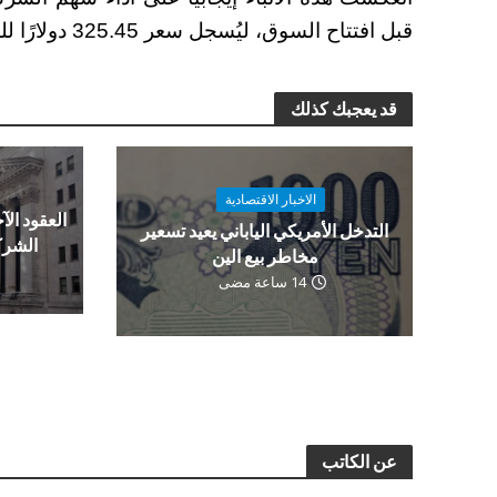
قبل افتتاح السوق، ليُسجل سعر 325.45 دولارًا للسهم الواحد.
قد يعجبك كذلك
الاخبار الاقتصادية
العقود الآج
التدخل الأمريكي الياباني يعيد تسعير
الشرك
مخاطر بيع الين
14 ساعة مضى
عن الكاتب