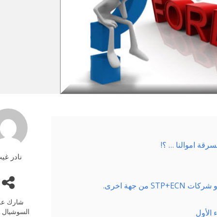
نادر غي
شارك عل
السوشيال م
الأول