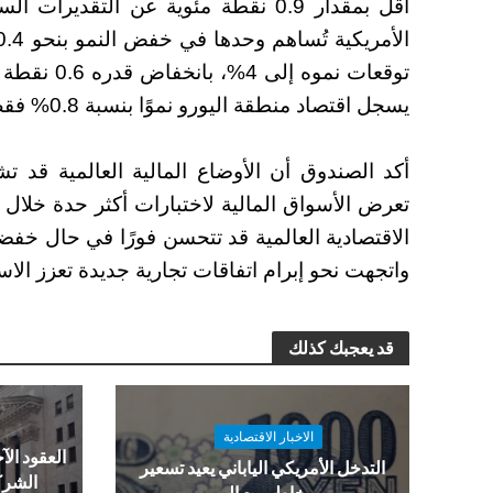
أقل بمقدار 0.9 نقطة مئوية عن التقدي
الأمريكية تُساهم وحدها في خفض النمو بنحو 0.4 نقطة مئوية.
توقعات نموه
يسجل اقتصاد منطقة اليورو نموًا بنسبة 0.8% فقط، بتراجع قدره 0.2 نقطة مئوية.
أكد الصندوق أن الأوضاع المالية العالمية قد ت
تعرض الأسواق المالية لاختبارات أكثر حدة خلال ا
الاقتصادية العالمية قد تتحسن فورًا في حال خفض
واتجهت نحو إبرام اتفاقات تجارية جديدة تعزز الاست
قد يعجبك كذلك
الاخبار الاقتصادية
العقود الآج
التدخل الأمريكي الياباني يعيد تسعير
الشرك
مخاطر بيع الين